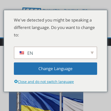
Zum
Inhalt
springen
We've detected you might be speaking a
different language. Do you want to change
to:
EN
flaggen119_v-quadratl
Change Language
Close and do not switch language