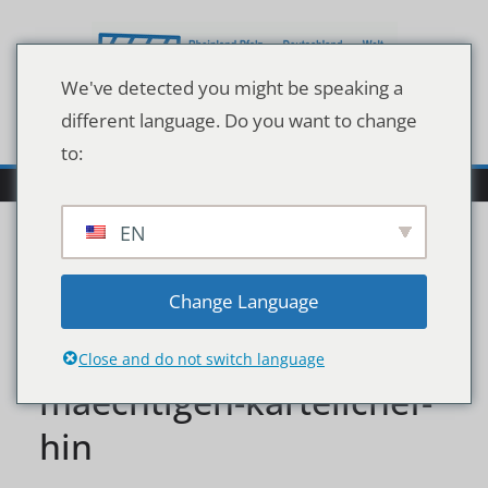
Zum
Inhalt
springen
We've detected you might be speaking a
different language. Do you want to change
to:
EN
alligator-des-persischen-
Change Language
golfs-iran-richtet-
Close and do not switch language
maechtigen-kartellchef-
hin