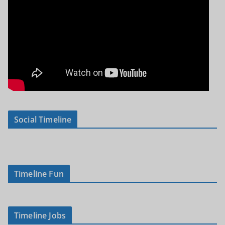
Social Timeline
Timeline Fun
Timeline Jobs