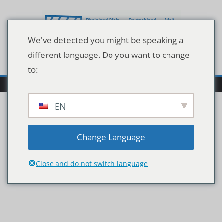
Zum
Inhalt
springen
We've detected you might be speaking a
different language. Do you want to change
to:
EN
ALTENPFLEGE_2020_Log
Change Language
o_Datum_DE_CMYK
Close and do not switch language