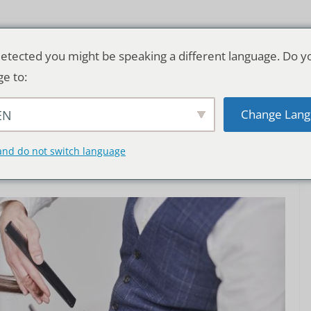
etected you might be speaking a different language. Do y
ge to:
Change Lang
EN
TSCHLAND & WELT
RATGEBER
DE
and do not switch language