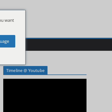
ou want
uage
Timeline @ Youtube