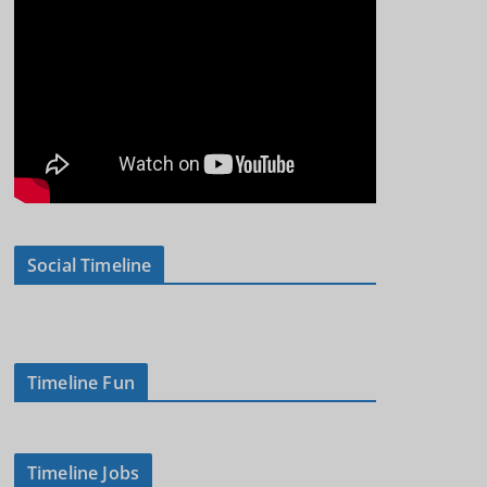
Social Timeline
Timeline Fun
Timeline Jobs