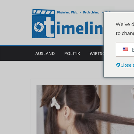
Zum
Inhalt
springen
We've d
to chan
AUSLAND
POLITIK
WIRTSCHAFT
DEU
Close 