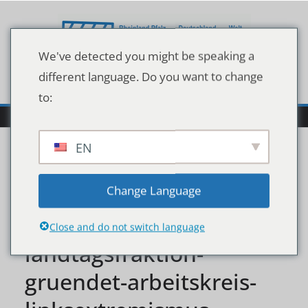
Zum
Inhalt
springen
We've detected you might be speaking a
different language. Do you want to change
to:
EN
baden-
Change Language
wuerttembergische-afd-
Close and do not switch language
landtagsfraktion-
gruendet-arbeitskreis-