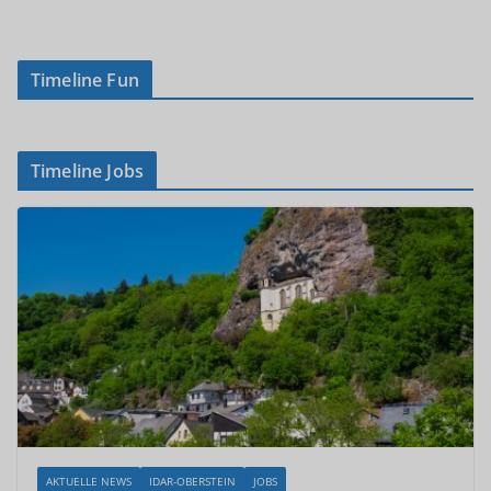
Timeline Fun
Timeline Jobs
AKTUELLE NEWS
IDAR-OBERSTEIN
JOBS