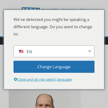
Zum
Inhalt
springen
We've detected you might be speaking a
different language. Do you want to change
to:
EN
BI_131211_HD_Portrai7E
Change Language
sschnitt_rgb123
Close and do not switch language