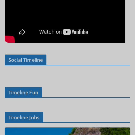
Social Timeline
Timeline Fun
Timeline Jobs