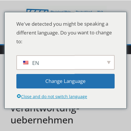
Zum
Inhalt
springen
We've detected you might be speaking a
different language. Do you want to change
to:
EN
bundeswehr-in-der-
Change Language
sahelzone-mehr-
Close and do not switch language
verantwortung-
uebernehmen