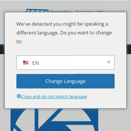
Zum
Inhalt
springen
We've detected you might be speaking a
different language. Do you want to change
to:
EN
cropped-icon.gif
Change Language
Close and do not switch language