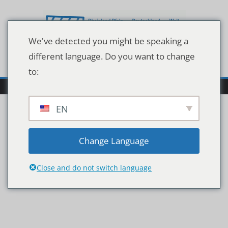
Zum
Inhalt
springen
We've detected you might be speaking a
different language. Do you want to change
to:
EN
dahlhaus-neuer-
Change Language
vorsitzender-der-gvc
Close and do not switch language