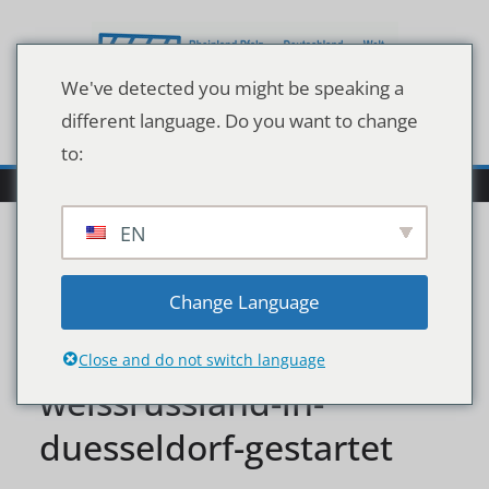
Zum
Inhalt
springen
We've detected you might be speaking a
different language. Do you want to change
to:
EN
davis-cup-ticketverkauf-
Change Language
fuer-deutschland-gegen-
Close and do not switch language
weissrussland-in-
duesseldorf-gestartet