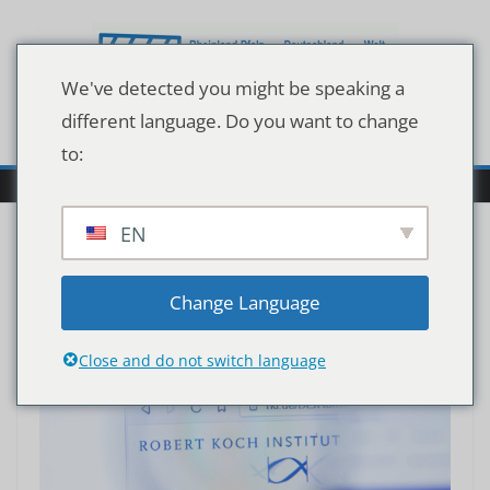
Zum
Inhalt
springen
We've detected you might be speaking a
different language. Do you want to change
to:
EN
Change Language
Close and do not switch language