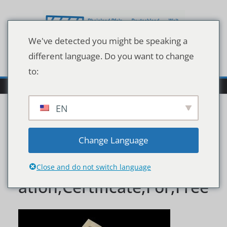
Zum
Inhalt
springen
We've detected you might be speaking a
different language. Do you want to change
to:
EN
Bavaria,,Germany,-,Janu
Change Language
ary,30th,,2021:,Authoriz
Close and do not switch language
ation,Certificate,For,Free