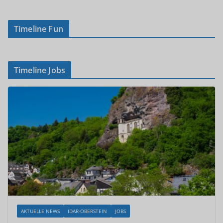
Timeline Fun
Timeline Jobs
AKTUELLE NEWS
IDAR-OBERSTEIN
JOBS