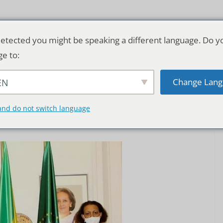
etected you might be speaking a different language. Do y
ge to:
Change Lang
EN
TSCHLAND & WELT
RATGEBER
DE
and do not switch language