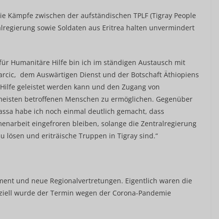
e Kämpfe zwischen der aufständischen TPLF (Tigray People
alregierung sowie Soldaten aus Eritrea halten unvermindert
für Humanitäre Hilfe bin ich im ständigen Austausch mit
arcic, dem Auswärtigen Dienst und der Botschaft Äthiopiens
 Hilfe geleistet werden kann und den Zugang von
 meisten betroffenen Menschen zu ermöglichen. Gegenüber
assa habe ich noch einmal deutlich gemacht, dass
narbeit eingefroren bleiben, solange die Zentralregierung
zu lösen und eriträische Truppen in Tigray sind.“
ament und neue Regionalvertretungen. Eigentlich waren die
iziell wurde der Termin wegen der Corona-Pandemie