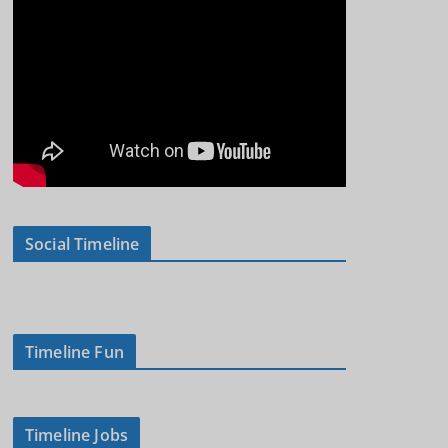
Social Timeline
Timeline Fun
Timeline Jobs