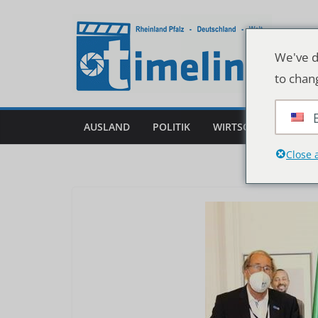
Zum
Inhalt
springen
We've d
to chan
AUSLAND
POLITIK
WIRTSCHAFT
DEU
Close 