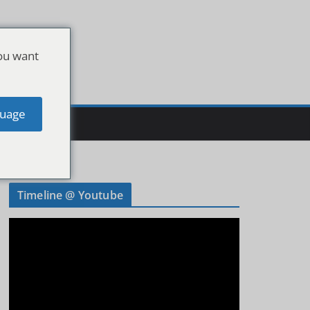
ou want
uage
Timeline @ Youtube