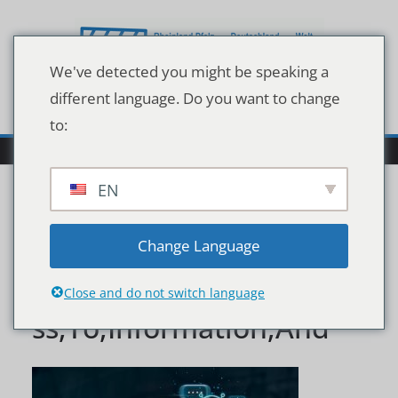
Zum
Inhalt
springen
We've detected you might be speaking a
different language. Do you want to change
to:
EN
Hand,Touching,Digital,C
Change Language
hatbot,For,Provide,Acce
Close and do not switch language
ss,To,Information,And