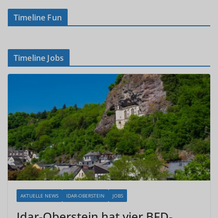
Timeline Fun
Timeline Jobs
AKTUELLE NEWS
IDAR-OBERSTEIN
JOBS
Idar-Oberstein hat vier BFD-