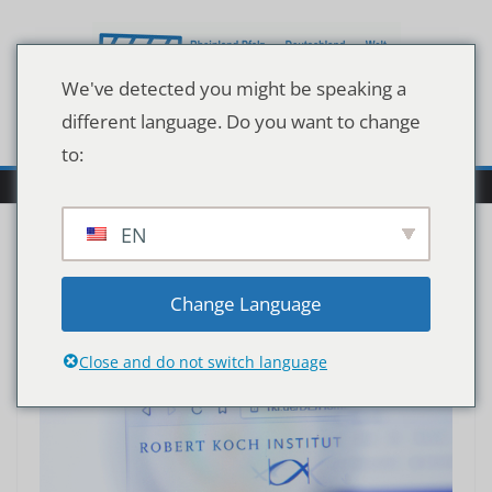
Zum
Inhalt
springen
We've detected you might be speaking a
different language. Do you want to change
to:
EN
Change Language
Close and do not switch language