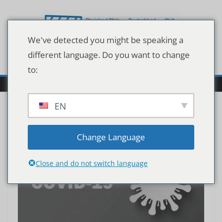
Zum
Inhalt
springen
We've detected you might be speaking a
different language. Do you want to change
to:
EN
Change Language
Close and do not switch language