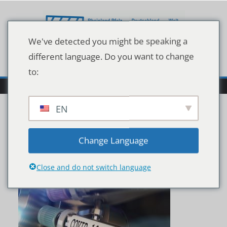
Zum
Inhalt
springen
We've detected you might be speaking a
different language. Do you want to change
to:
EN
shutterstock_171280292
Change Language
8
Close and do not switch language