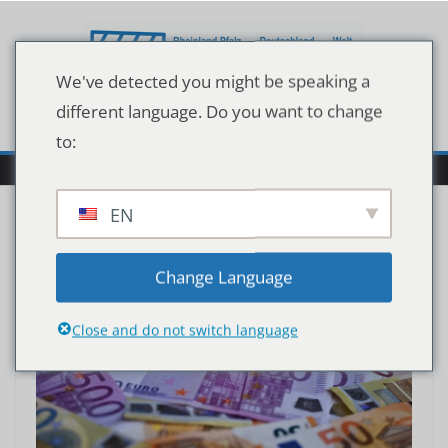
Zum
Inhalt
springen
We've detected you might be speaking a
different language. Do you want to change
to:
EN
Change Language
Close and do not switch language