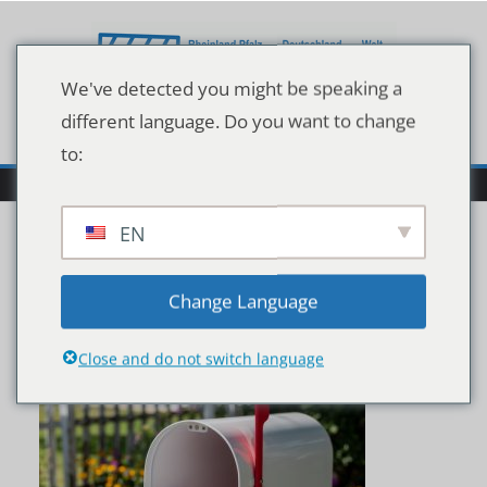
Zum
Inhalt
springen
We've detected you might be speaking a
different language. Do you want to change
to:
EN
shutterstock_180083024
Change Language
5
Close and do not switch language