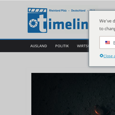
Zum
Inhalt
springen
We've d
to chan
AUSLAND
POLITIK
WIRTSCHAFT
DEU
Close 