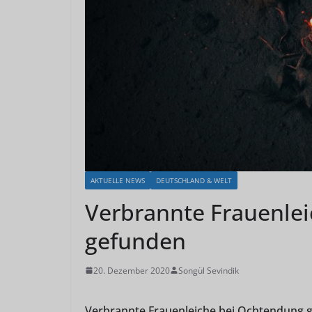
AKTUELLE NEWS
DEUTSCHLAND & WELT
Verbrannte Frauenle
gefunden
20. Dezember 2020
Songül Sevindik
Verbrannte Frauenleiche bei Ochtendung 