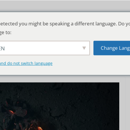
etected you might be speaking a different language. Do y
ge to:
Change Lang
EN
TSCHLAND & WELT
RATGEBER
DE
and do not switch language