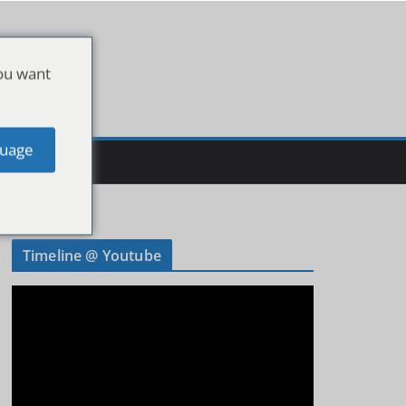
ou want
uage
Timeline @ Youtube