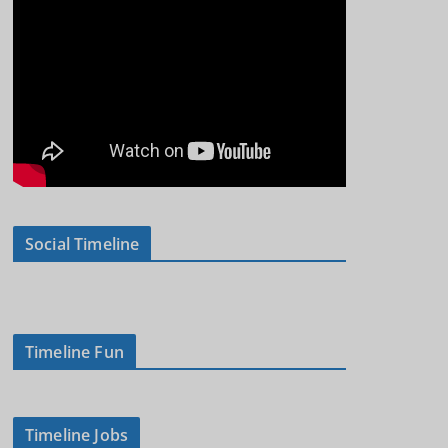
Social Timeline
Timeline Fun
Timeline Jobs