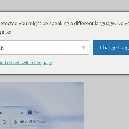
etected you might be speaking a different language. Do y
ge to:
Change Lang
EN
TSCHLAND & WELT
RATGEBER
DE
and do not switch language