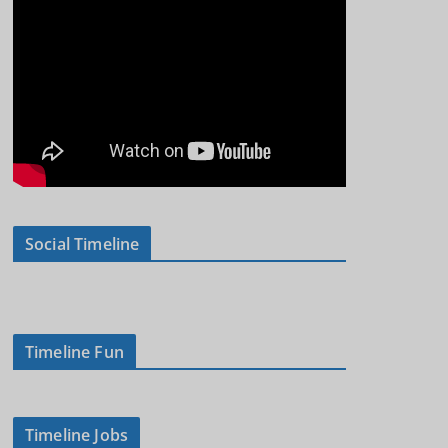
Social Timeline
Timeline Fun
Timeline Jobs