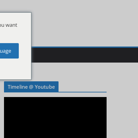
ou want
uage
Timeline @ Youtube