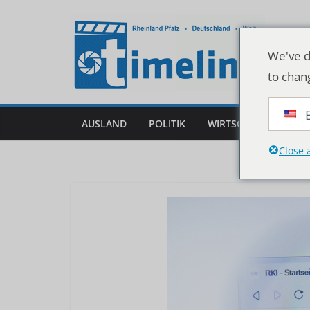
Zum
Inhalt
springen
We've d
to chan
AUSLAND
POLITIK
WIRTSCHAFT
DEU
Close 