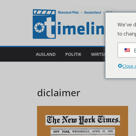
Zum
Inhalt
springen
We've d
to chan
AUSLAND
POLITIK
WIRTSCHAFT
DEU
Close 
diclaimer