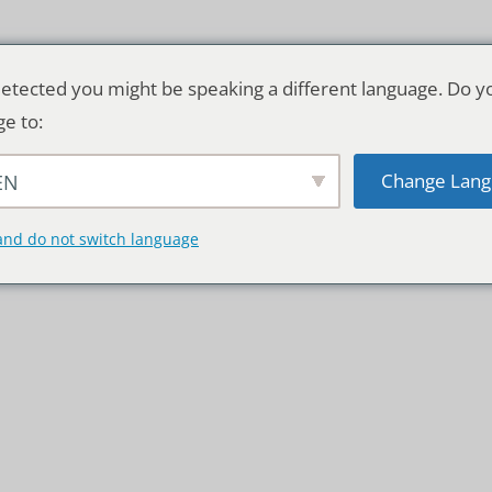
etected you might be speaking a different language. Do y
ge to:
Change Lang
EN
TSCHLAND & WELT
RATGEBER
DE
and do not switch language