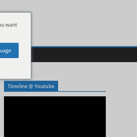
ou want
uage
Timeline @ Youtube