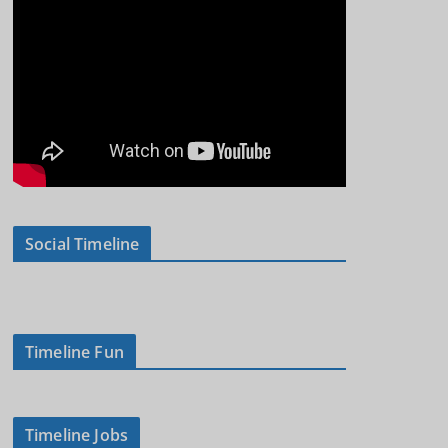
Social Timeline
Timeline Fun
Timeline Jobs