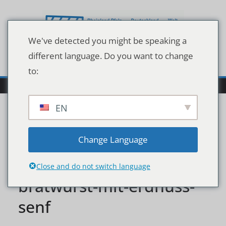
Zum
Inhalt
springen
We've detected you might be speaking a
different language. Do you want to change
to:
EN
die-foodtruckerin-es-
Change Language
gibt-asiatische-
Close and do not switch language
bratwurst-mit-erdnuss-
senf