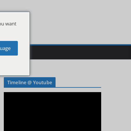
ou want
uage
Timeline @ Youtube