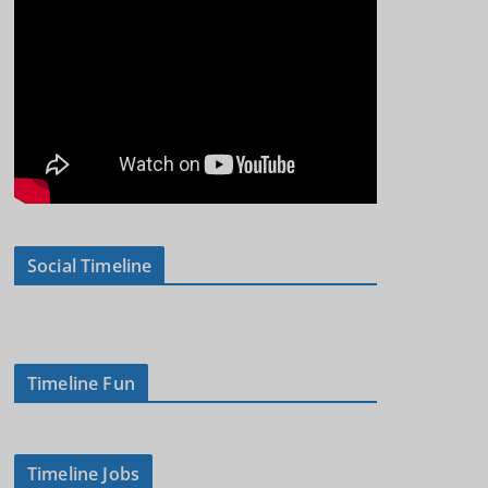
Social Timeline
Timeline Fun
Timeline Jobs