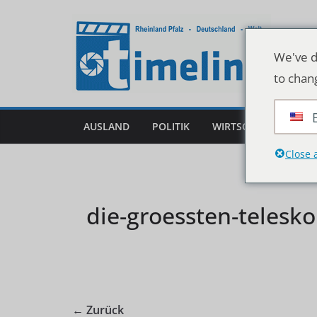
Zum
Inhalt
springen
We've d
to chan
AUSLAND
POLITIK
WIRTSCHAFT
DEU
Close 
die-groessten-telesk
← Zurück