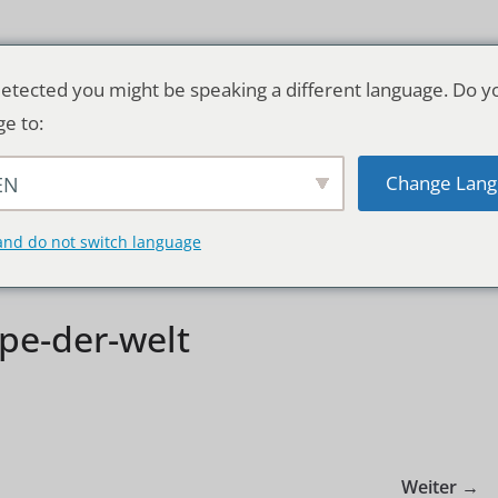
etected you might be speaking a different language. Do y
ge to:
Change Lang
EN
TSCHLAND & WELT
RATGEBER
DE
and do not switch language
ope-der-welt
Weiter →