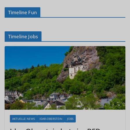
Timeline Fun
Timeline Jobs
AKTUELLE NEWS
IDAR-OBERSTEIN
JOBS