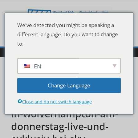
Zum
Inhalt
springen
We've detected you might be speaking a
different language. Do you want to change
to:
EN
die-rekordjagd-geht-
Change Language
weiter-der-fc-liverpool-
Close and do not switch language
in-wolverhampton-am-
donnerstag-live-und-