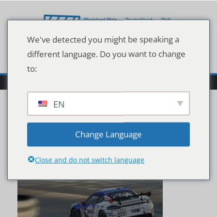
Zum
Inhalt
springen
We've detected you might be speaking a
different language. Do you want to change
to:
EN
DNLS_1_14
Change Language
Close and do not switch language