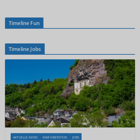
Timeline Fun
Timeline Jobs
AKTUELLE NEWS
IDAR-OBERSTEIN
JOBS