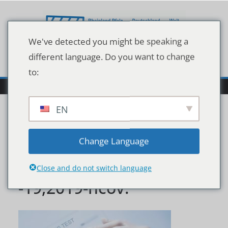
Zum
Inhalt
springen
We've detected you might be speaking a
different language. Do you want to change
to:
EN
Doctor,Holding,A,Test,Ki
Change Language
t,For,Viral,Disease,Covid
Close and do not switch language
-19,2019-ncov.