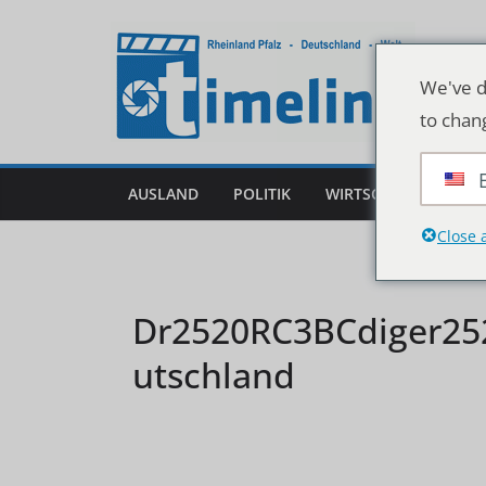
Zum
Inhalt
springen
We've d
to chan
AUSLAND
POLITIK
WIRTSCHAFT
DEU
Close 
Dr2520RC3BCdiger2
utschland