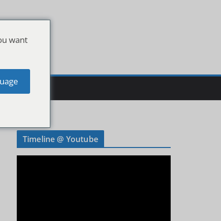
ou want
uage
Timeline @ Youtube