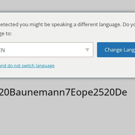
etected you might be speaking a different language. Do y
ge to:
Change Lang
EN
TSCHLAND & WELT
RATGEBER
DE
and do not switch language
520Baunemann7Eope2520De