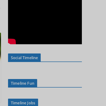
→
Social Timeline
Timeline Fun
Timeline Jobs