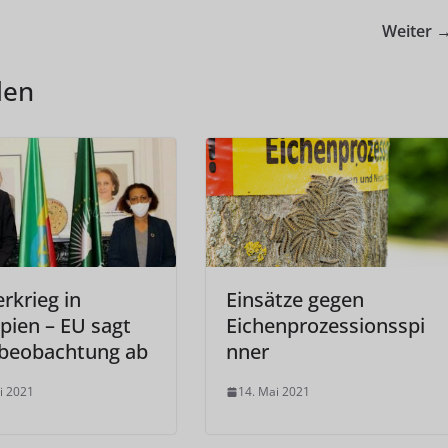
Weiter 
len
rkrieg in
Einsätze gegen
pien – EU sagt
Eichenprozessionsspi
beobachtung ab
nner
i 2021
14. Mai 2021