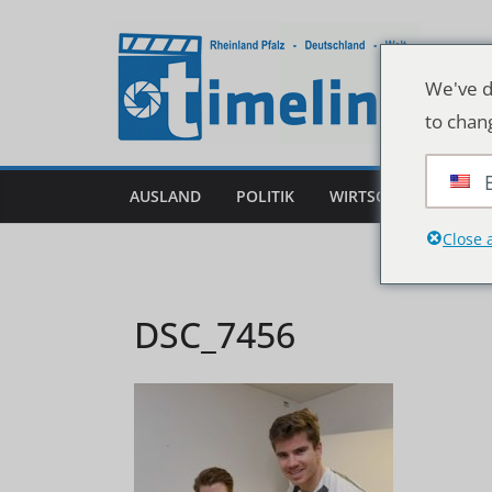
Zum
Inhalt
springen
We've d
to chan
AUSLAND
POLITIK
WIRTSCHAFT
DEU
Close 
DSC_7456