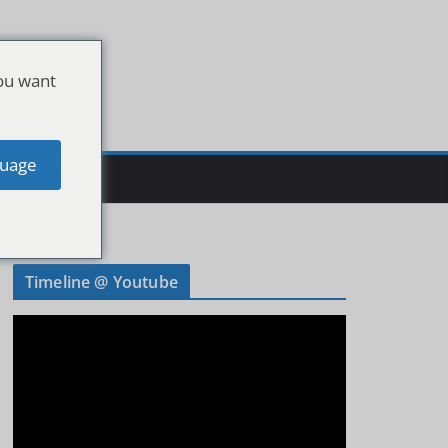
ou want
uage
Timeline @ Youtube