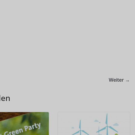
Weiter →
len