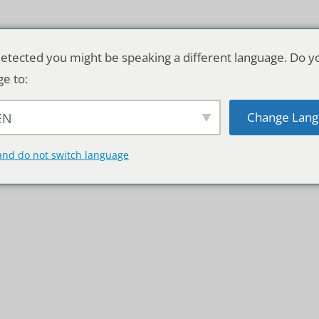
etected you might be speaking a different language. Do y
ge to:
Change Lang
EN
TSCHLAND & WELT
RATGEBER
DE
and do not switch language