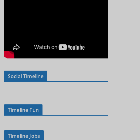
Social Timeline
Timeline Fun
Timeline Jobs