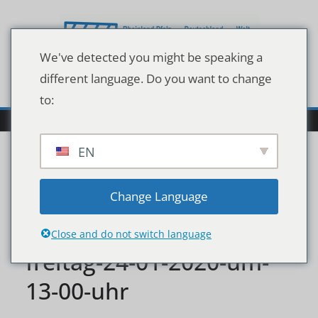
Zum
Inhalt
springen
We've detected you might be speaking a
different language. Do you want to change
to:
EN
einladung-
Change Language
pressekonferenz-am-
Close and do not switch language
freitag-24-01-2020-um-
13-00-uhr