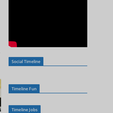
→
Social Timeline
Timeline Fun
Timeline Jobs