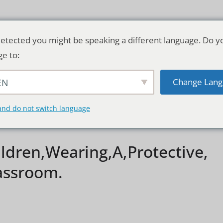
etected you might be speaking a different language. Do y
ge to:
Change Lang
EN
TSCHLAND & WELT
RATGEBER
DE
and do not switch language
ldren,Wearing,A,Protective,
assroom.