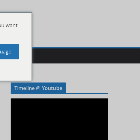
ou want
uage
Timeline @ Youtube