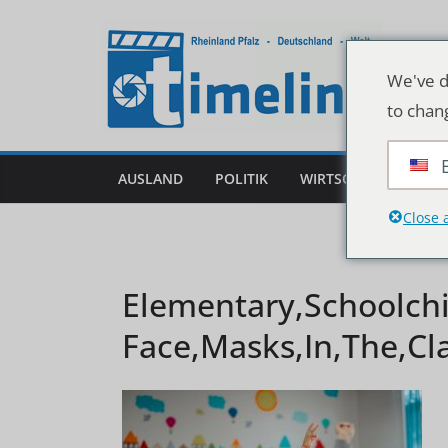
Zum
Inhalt
springen
We've d
to chan
AUSLAND
POLITIK
WIRTSCHAFT
DEU
Close 
Elementary,Schoolchi
Face,Masks,In,The,Cl