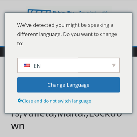
Zum
Inhalt
springen
We've detected you might be speaking a
different language. Do you want to change
to:
EN
Empty,Restaurant,Terra
Change Language
ce,With,Tables,And,Chai
Close and do not switch language
rs,Valleta,Malta.,Lockdo
wn