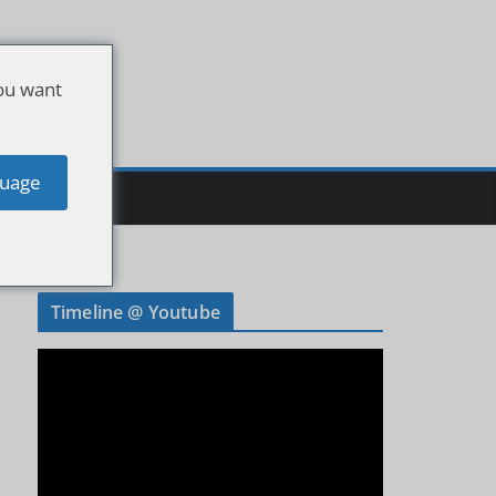
ou want
uage
Timeline @ Youtube