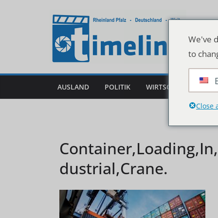
Zum
Inhalt
springen
We've d
to chan
AUSLAND
POLITIK
WIRTSCHAFT
DEU
Close 
Container,Loading,In,
dustrial,Crane.