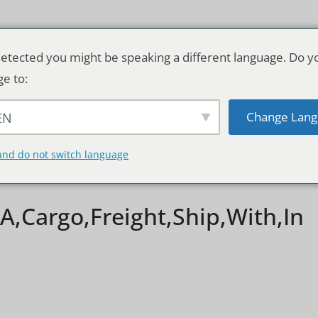
etected you might be speaking a different language. Do y
ge to:
Change Lang
EN
TSCHLAND & WELT
RATGEBER
DE
and do not switch language
A,Cargo,Freight,Ship,With,In