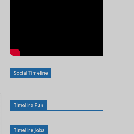
Social Timeline
Timeline Fun
Timeline Jobs