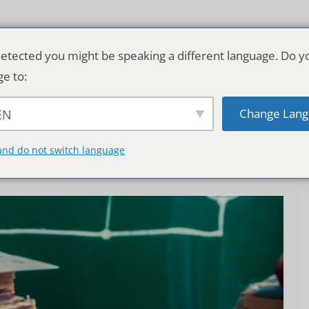
etected you might be speaking a different language. Do y
ge to:
Change Lang
EN
TSCHLAND & WELT
RATGEBER
DE
and do not switch language