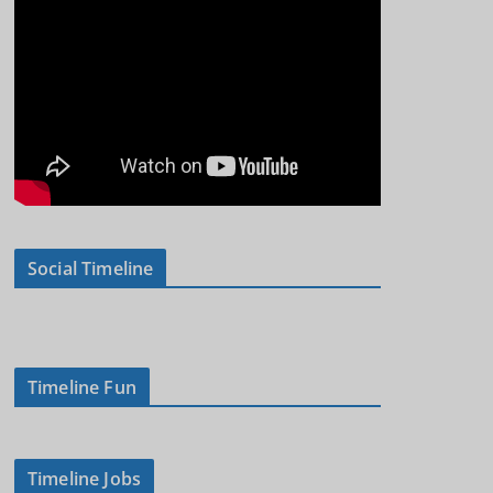
Social Timeline
Timeline Fun
Timeline Jobs