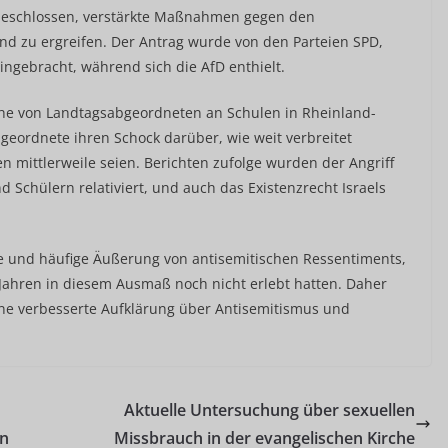
 beschlossen, verstärkte Maßnahmen gegen den
 zu ergreifen. Der Antrag wurde von den Parteien SPD,
ngebracht, während sich die AfD enthielt.
che von Landtagsabgeordneten an Schulen in Rheinland-
geordnete ihren Schock darüber, wie weit verbreitet
en mittlerweile seien. Berichten zufolge wurden der Angriff
 Schülern relativiert, und auch das Existenzrecht Israels
e und häufige Äußerung von antisemitischen Ressentiments,
Jahren in diesem Ausmaß noch nicht erlebt hatten. Daher
eine verbesserte Aufklärung über Antisemitismus und
Aktuelle Untersuchung über sexuellen
in
Missbrauch in der evangelischen Kirche