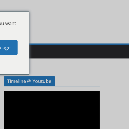
ou want
uage
Timeline @ Youtube