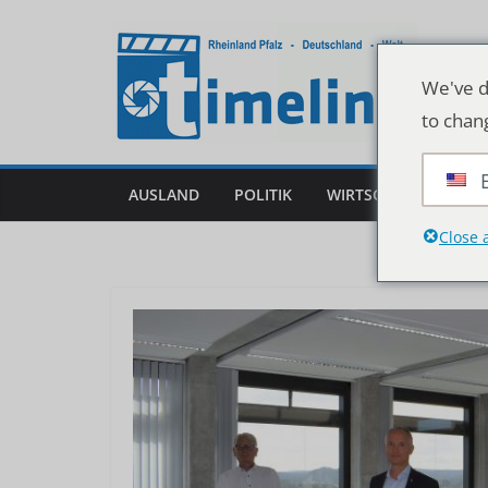
Zum
Inhalt
springen
We've d
to chan
AUSLAND
POLITIK
WIRTSCHAFT
DEU
Close 