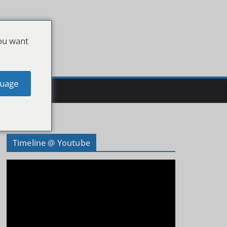
ou want
uage
Timeline @ Youtube