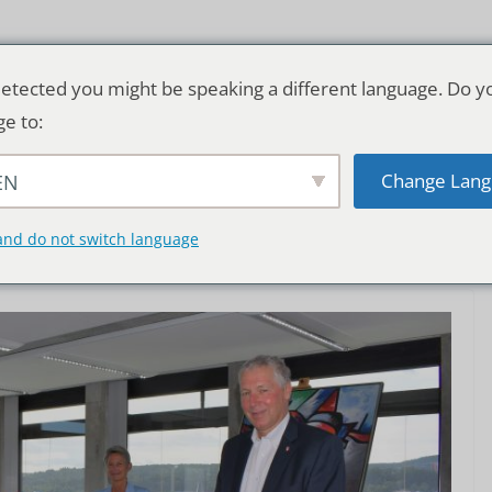
etected you might be speaking a different language. Do y
ge to:
Change Lang
EN
TSCHLAND & WELT
RATGEBER
DE
and do not switch language