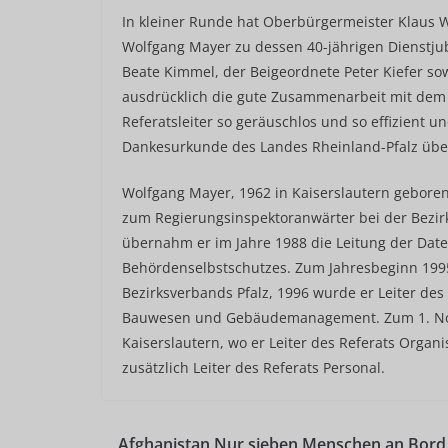
In kleiner Runde hat Oberbürgermeister Klaus 
Wolfgang Mayer zu dessen 40-jährigen Dienstjub
Beate Kimmel, der Beigeordnete Peter Kiefer sowi
ausdrücklich die gute Zusammenarbeit mit dem Ju
Referatsleiter so geräuschlos und so effizient un
Dankesurkunde des Landes Rheinland-Pfalz über
Wolfgang Mayer, 1962 in Kaiserslautern geboren, t
zum Regierungsinspektoranwärter bei der Bezir
übernahm er im Jahre 1988 die Leitung der Dat
Behördenselbstschutzes. Zum Jahresbeginn 1995
Bezirksverbands Pfalz, 1996 wurde er Leiter des 
Bauwesen und Gebäudemanagement. Zum 1. Nove
Kaiserslautern, wo er Leiter des Referats Organ
zusätzlich Leiter des Referats Personal.
Afghanistan Nur sieben Menschen an Bord