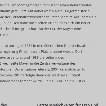
Weichel am Montagmorgen dem städtischen Referatsleiter
iläum gratuliert. Mit dabei waren auch Bürgermeisterin
e der Personalratsvorsitzende Peter Schmitt. Alle lobten sie
bilar. „Ich habe noch selten erlebt, dass sich ein neuer
d schnell integriert hat“, so der OB, der Mayer eine
reichte.
rat am 1. Juli 1981 in den öffentlichen Dienst ein, als er
ksregierung Rheinhessen-Pfalz ernannt wurde. Dort
enverarbeitung und 1989 die Leitung des
 wechselte Mayer in die Zentralverwaltung des
dortigen Organisationsreferats, 2004 Referatsleiter für
mber 2017 erfolgte dann der Wechsel zur Stadt
isationsmanagement wurde. Seit 1. Februar 2019 ist er
 des
Letzte Möglichkeiten für Erst- und