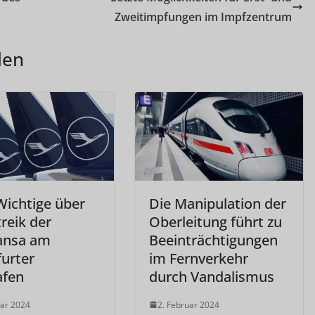
Zweitimpfungen im Impfzentrum
len
Wichtige über
Die Manipulation der
reik der
Oberleitung führt zu
ansa am
Beeinträchtigungen
furter
im Fernverkehr
afen
durch Vandalismus
uar 2024
2. Februar 2024