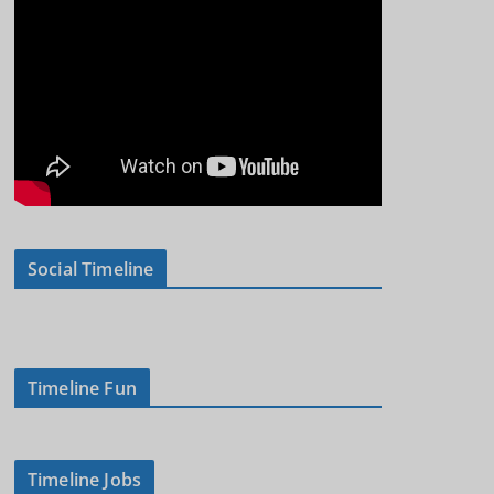
Social Timeline
Timeline Fun
Timeline Jobs