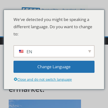
Zum
Inhalt
springen
We've detected you might be speaking a
different language. Do you want to change
to:
EN
Finestrat,,Spain,-,March,
Change Language
9,,2018:,Sign,Of,Lidl,Sup
Close and do not switch language
ermarket.