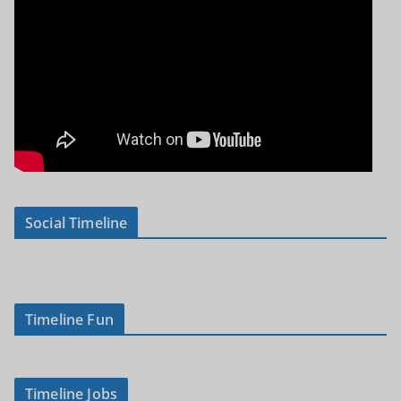
Social Timeline
Timeline Fun
Timeline Jobs