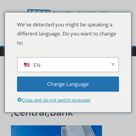
Zum
Inhalt
springen
We've detected you might be speaking a
different language. Do you want to change
to:
EN
Frankfurt,,Germany,-,Jul
Change Language
y,9:,Euro,Sign.,European
Close and do not switch language
,Central,Bank