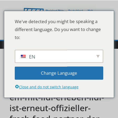
Zum
Inhalt
springen
We've detected you might be speaking a
different language. Do you want to change
to:
EN
frisch-vom-feld-die-
Change Language
handball-highlights-der-
Close and do not switch language
em-mit-lidl-erleben-lidl-
ist-erneut-offizieller-