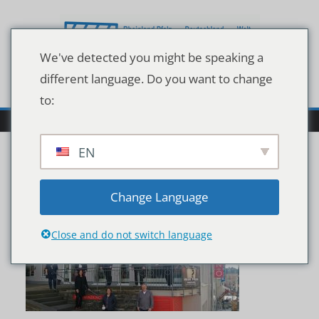
Zum
Inhalt
springen
We've detected you might be speaking a
different language. Do you want to change
to:
EN
Heimat 2021_2
Change Language
Close and do not switch language