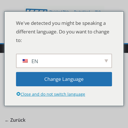
Zum
Inhalt
springen
We've detected you might be speaking a
different language. Do you want to change
to:
EN
ich-schweige-fuer-dich
Change Language
Close and do not switch language
ich-schweige-fuer-dich
← Zurück