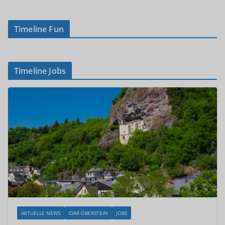
Timeline Fun
Timeline Jobs
AKTUELLE NEWS
IDAR-OBERSTEIN
JOBS