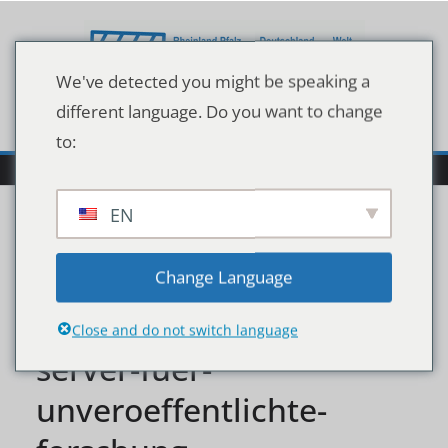
Zum
Inhalt
springen
We've detected you might be speaking a
different language. Do you want to change
to:
EN
ieee-lanciert-techrxivtm-
Change Language
einen-neuen-preprint-
Close and do not switch language
server-fuer-
unveroeffentlichte-