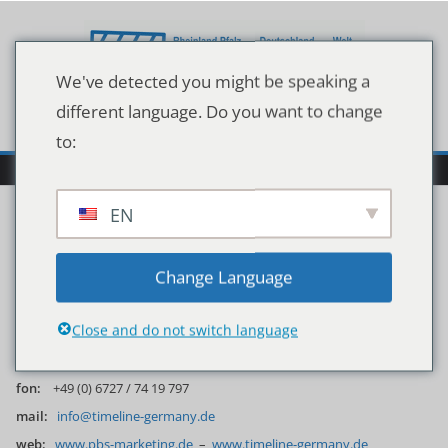
Zum
Inhalt
springen
We've detected you might be speaking a
different language. Do you want to change
to:
EN
Impressum
Change Language
PBS Marketing
Close and do not switch language
Alzeyer-Straße 12
55457 Gensingen
fon:
+49 (0) 6727 / 74 19 797
mail:
info@timeline-germany.de
web:
www.pbs-marketing.de
–
www.timeline-germany.de