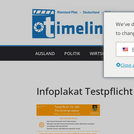
Zum
Inhalt
springen
We've d
to chan
AUSLAND
POLITIK
WIRTSCHAFT
DEU
Close 
Infoplakat Testpflicht