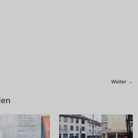
Weiter →
len