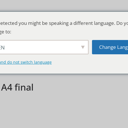
etected you might be speaking a different language. Do y
ge to:
Change Lang
EN
TSCHLAND & WELT
RATGEBER
DE
and do not switch language
 A4 final