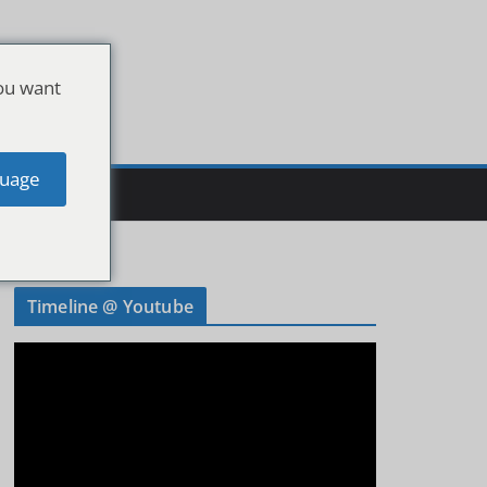
ou want
uage
Timeline @ Youtube