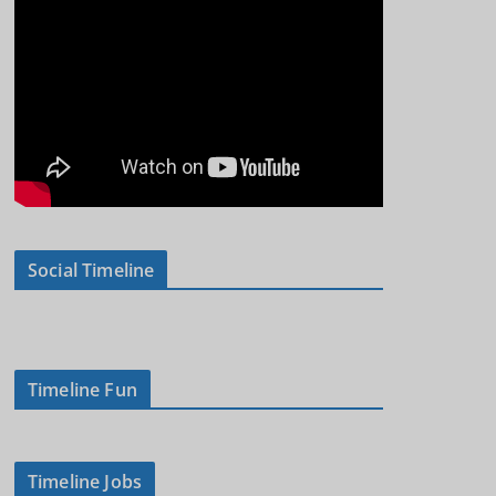
Social Timeline
Timeline Fun
Timeline Jobs