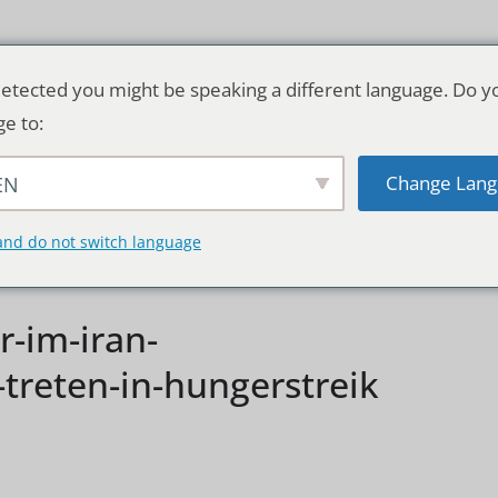
etected you might be speaking a different language. Do y
ge to:
Change Lang
EN
TSCHLAND & WELT
RATGEBER
DE
and do not switch language
r-im-iran-
treten-in-hungerstreik