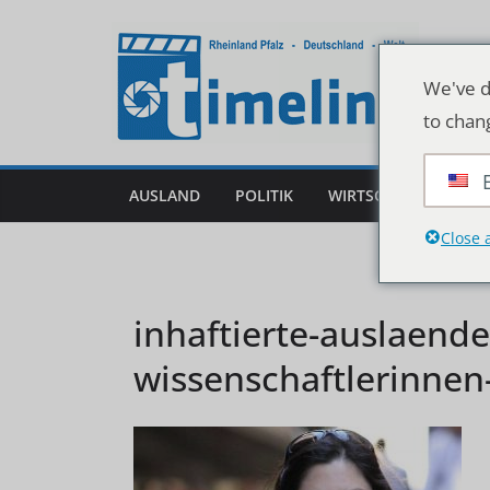
Zum
Inhalt
springen
We've d
to chan
AUSLAND
POLITIK
WIRTSCHAFT
DEU
Close 
inhaftierte-auslaende
wissenschaftlerinnen-