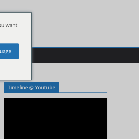
ou want
uage
Timeline @ Youtube