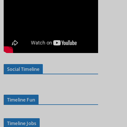
Social Timeline
Timeline Fun
Timeline Jobs