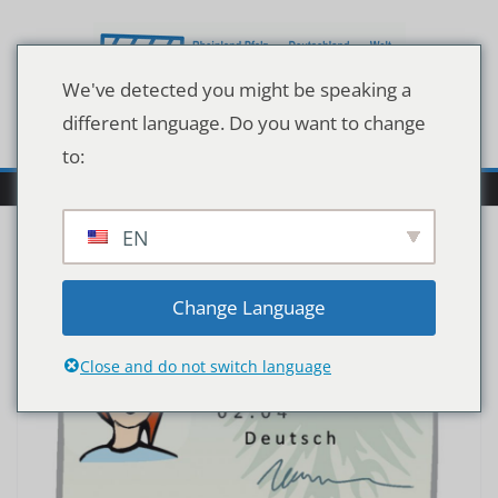
Zum
Inhalt
springen
We've detected you might be speaking a
different language. Do you want to change
to:
EN
Change Language
Close and do not switch language