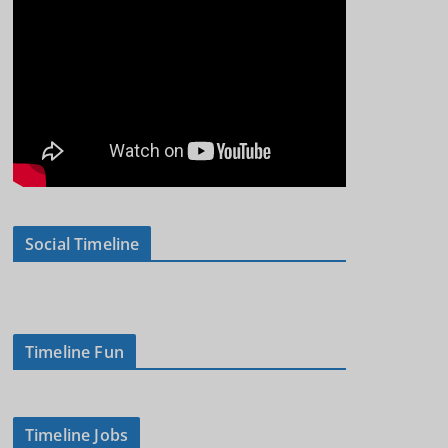
Social Timeline
Timeline Fun
Timeline Jobs