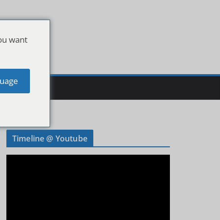
ou want
uage
Timeline @ Youtube