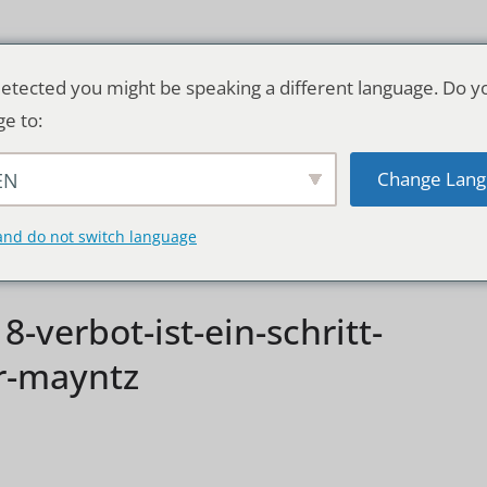
etected you might be speaking a different language. Do y
ge to:
Change Lang
EN
TSCHLAND & WELT
RATGEBER
DE
and do not switch language
verbot-ist-ein-schritt-
r-mayntz