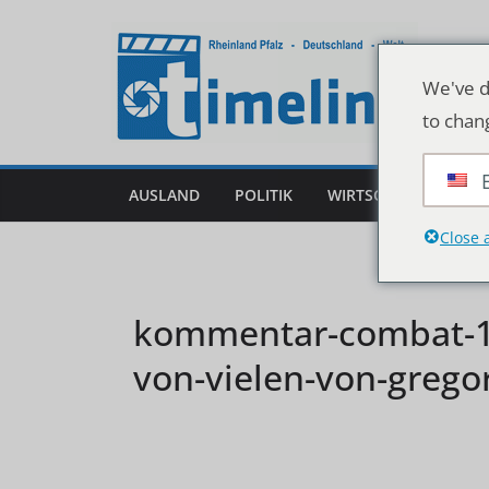
Zum
Inhalt
springen
We've d
to chan
AUSLAND
POLITIK
WIRTSCHAFT
DEU
Close 
kommentar-combat-18-
von-vielen-von-grego