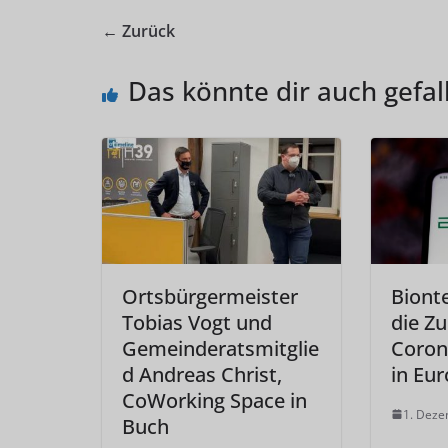
← Zurück
Das könnte dir auch gefal
Ortsbürgermeister
Biont
Tobias Vogt und
die Z
Gemeinderatsmitglie
Coron
d Andreas Christ,
in Eu
CoWorking Space in
1. Dez
Buch