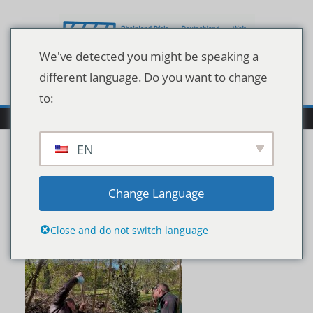
Zum
Inhalt
springen
We've detected you might be speaking a
different language. Do you want to change
to:
EN
210426_Stechplame1
Change Language
Close and do not switch language